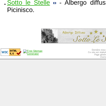
Sotto le Stelle
- Albergo diffus
Picinisco.
Dernière mise 
Ce site est réali
Page généré
Users