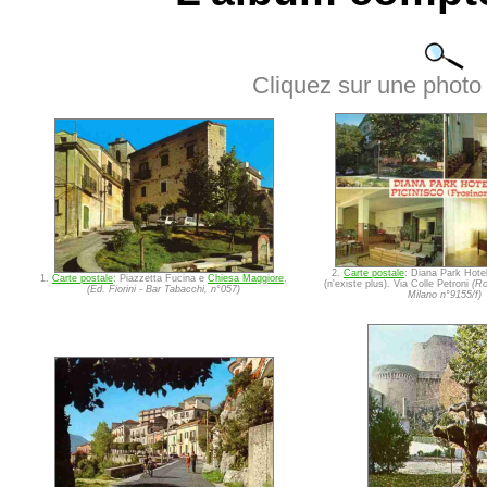
Cliquez sur une photo 
2.
Carte postale
: Diana Park Hotel
1.
Carte postale
: Piazzetta Fucina e
Chiesa Maggiore
.
(n'existe plus). Via Colle Petroni
(Ro
(Ed. Fiorini - Bar Tabacchi, n°057)
Milano n°9155/f)