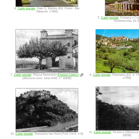
4.
Carte postale
: Viale S. Martino
(Ed. Fiorini - Bar
Tabacchi, n°060)
5.
Carte postale
: Fontana e Cas
Scharnecchia, Ee 5
8.
Carte postale
: Panorama
(Ed. A. Fi
7.
Carte postale
: Piazza Astronomo
Ernesto Capocci
n°055)
(Alterocca terni, série H/60, n° 32836)
11.
Carte postale
: Picinisco
(Alterocca 
10.
Carte postale
: Panorama lato Nord
(Foto Cervi, n°6)
32838)