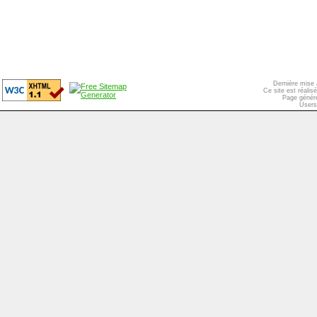
Dernière mise 
Ce site est réali
Page généré
Users