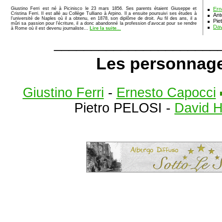
Giustino Ferri est né à Picinisco le 23 mars 1856. Ses parents étaient Giuseppe et
Ern
Cristina Ferri. Il est allé au Collège Tulliano à Arpino. Il a ensuite poursuivi ses études à
Ant
l'université de Naples où il a obtenu, en 1878, son diplôme de droit. Au fil des ans, il a
Pie
mûri sa passion pour l'écriture, il a donc abandonné la profession d'avocat pour se rendre
Dav
à Rome où il est devenu journaliste...
Lire la suite...
______________________
Les personnages
Giustino Ferri
-
Ernesto Capocci
Pietro PELOSI -
David H