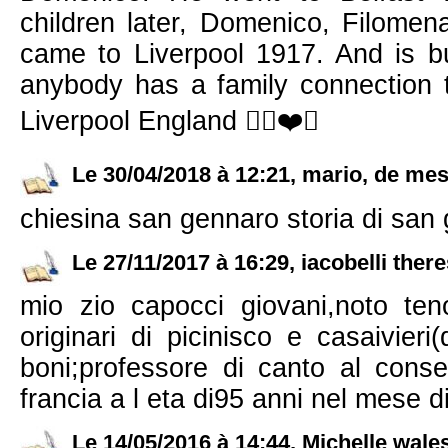
children later, Domenico, Filomen
came to Liverpool 1917. And is bu
anybody has a family connection
Liverpool England ✌🏼❤️🙏
Le 30/04/2018 à 12:21, mario, de mess
chiesina san gennaro storia di san 
Le 27/11/2017 à 16:29, iacobelli there
mio zio capocci giovani,noto tenor
originari di picinisco e casaivier
boni;professore di canto al conser
francia a l eta di95 anni nel mese 
Le 14/05/2016 à 14:44, Michelle wale