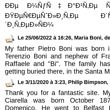
ÐÐµ Ð¼ÑƒÑ‡Ð°Ð¹Ñ‚Ðµ ÑÐ
ÐŸÐµÑ€ÐµÑˆÐ»Ð¸Ñ‚Ðµ Ð
´Ð¸Ñ‚ÐµÐ»ÑÐ¼
Le 25/06/2022 à 16:26, Maria Boni, de 
My father Pietro Boni was born i
Terenzio Boni and nephew of Fra
Raffaele and "Bi". The family has
getting buried there, in the Santa Ma
Le 3/11/2020 à 3:23, Philip Bimpson, 
Thank you for a fantastic site. M
Ciarella was born October 187
Domenico. He went to Belfast I