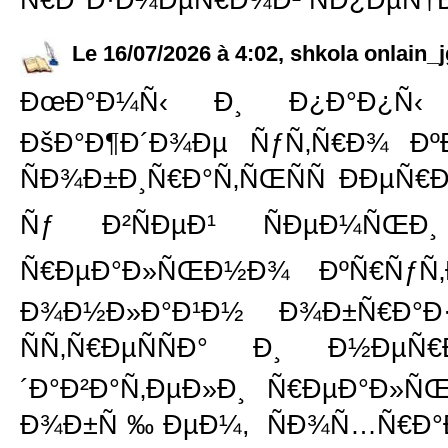
Le 16/07/2026 à 4:02, shkola onlain_j
ÐœÐ°Ð¼Ñ‹ Ð¸ Ð¿Ð°Ð¿Ñ‹ Ð
ÐšÐ°Ð¶Ð´Ð¾Ðµ ÑƒÑ‚Ñ€Ð¾ Ðº
ÑÐ¾Ð±Ð¸Ñ€Ð°Ñ‚ÑŒÑÑ ÐÐµÑ€
Ñƒ Ð²ÑÐµÐ¹ ÑÐµÐ¼Ñ
Ñ€ÐµÐ°Ð»ÑŒÐ½Ð¾ ÐºÑ€ÑƒÑ‚Ð°
Ð¾Ð½Ð»Ð°Ð¹Ð½ Ð¾Ð±Ñ€Ð°Ð·
ÑÑ‚Ñ€ÐµÑÑÐ° Ð¸ Ð½ÐµÑ
´Ð°Ð²Ð°Ñ‚ÐµÐ»Ð¸ Ñ€ÐµÐ°Ð»Ñ
Ð¾Ð±Ñ‰ÐµÐ¼, ÑÐ¾Ñ…Ñ€Ð°Ð½