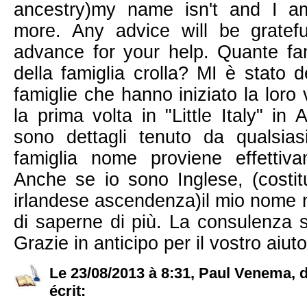
ancestry)my name isn't and I am
more. Any advice will be gratef
advance for your help. Quante fam
della famiglia crolla? MI è stato 
famiglie che hanno iniziato la loro v
la prima volta in "Little Italy" i
sono dettagli tenuto da qualsias
famiglia nome proviene effettivam
Anche se io sono Inglese, (costitu
irlandese ascendenza)il mio nome n
di saperne di più. La consulenza s
Grazie in anticipo per il vostro aiuto
Le 23/08/2013 à 8:31, Paul Venema
écrit: