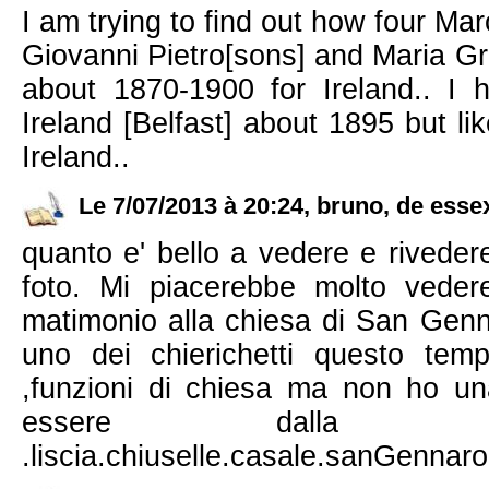
I am trying to find out how four M
Giovanni Pietro[sons] and Maria Gra
about 1870-1900 for Ireland.. I h
Ireland [Belfast] about 1895 but li
Ireland..
Le 7/07/2013 à 20:24, bruno, de essex,
quanto e' bello a vedere e riveder
foto. Mi piacerebbe molto veder
matimonio alla chiesa di San Genn
uno dei chierichetti questo tem
,funzioni di chiesa ma non ho u
essere dalla ro
.liscia.chiuselle.casale.sanGennaro..