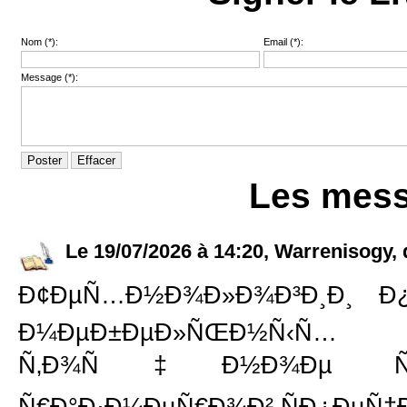
Nom (*):
Email (*):
Message (*):
Les mes
Le 19/07/2026 à 14:20, Warrenisogy, 
Ð¢ÐµÑ…Ð½Ð¾Ð»Ð¾Ð³Ð¸Ð¸ Ð¿Ñ
Ð¼ÐµÐ±ÐµÐ»ÑŒÐ½Ñ‹Ñ…
Ñ‚Ð¾Ñ‡Ð½Ð¾Ðµ ÑÐ¾Ð¾Ñ
Ñ€Ð°Ð·Ð¼ÐµÑ€Ð¾Ð² ÑÐ¿ÐµÑ†Ð