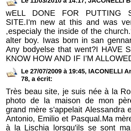
Le 11/03/2010 à 14:17, JACONELLI 
wELL DONE FOR PUTTING 
SITE.I'm new at this and was ve
,especialy the inside of the churc
alter boy. Iwas born in san genna
Any bodyelse that went?I HAV
KNOW HOW AND IF I'M ALLOWE
Le 27/07/2009 à 19:45, IACONELLI 
78, a écrit:
Très beau site, je suis née à la Ro
photo de la maison de mon pè
grand mère s'appelait Alessandra e
Antonio, Emilio et Pasqual.Ma mèr
à la Lischia lorsqu'ils se sont ma