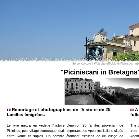
Se voi cercate il Web site ufficiale di Picinisco,
http
"Piciniscani in Bretagna
Reportage et photographies de l'histoire de 25
A 
familles émigrées.
foll
Le livre mettra en vedette l'histoire d'environ 25 familles provenant de
The b
Picinisco, petit village pittoresque, mais important des Apennins italiens situés
from 
entre Rome et Naples. Un nombre étonnant d'italiens de ce village de
Apenn