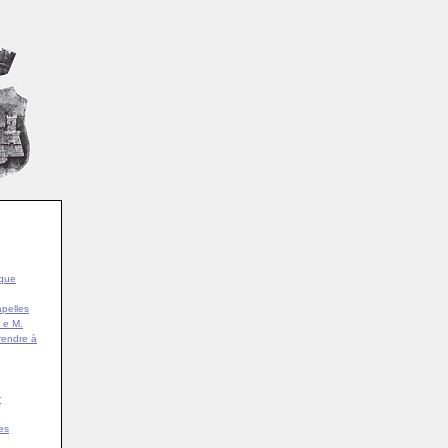
ique
pelles
 e M.
rendre à
r
es