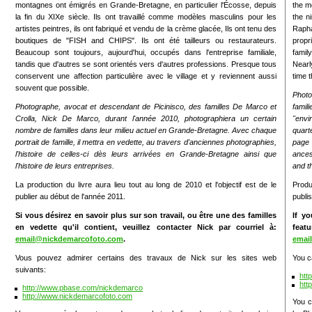
montagnes ont émigrés en Grande-Bretagne, en particulier l'Écosse, depuis
the mo
la fin du XIXe siècle. Ils ont travaillé comme modèles masculins pour les
the n
artistes peintres, ils ont fabriqué et vendu de la crème glacée, Ils ont tenu des
Raph
boutiques de "FISH and CHIPS". Ils ont été tailleurs ou restaurateurs.
propri
Beaucoup sont toujours, aujourd'hui, occupés dans l'entreprise familiale,
famil
tandis que d'autres se sont orientés vers d'autres professions. Presque tous
Nearly
conservent une affection particulière avec le village et y reviennent aussi
time 
souvent que possible.
Photo
Photographe, avocat et descendant de Picinisco, des familles De Marco et
fami
Crolla, Nick De Marco, durant l'année 2010, photographiera un certain
"envir
nombre de familles dans leur milieu actuel en Grande-Bretagne. Avec chaque
quart
portrait de famille, il mettra en vedette, au travers d'anciennes photographies,
page 
l'histoire de celles-ci dès leurs arrivées en Grande-Bretagne ainsi que
ances
l'histoire de leurs entreprises.
and th
La production du livre aura lieu tout au long de 2010 et l'objectif est de le
Produ
publier au début de l'année 2011.
publis
Si vous désirez en savoir plus sur son travail, ou être une des familles
If y
en vedette qu'il contient, veuillez contacter Nick par courriel à:
feat
email@nickdemarcofoto.com
.
emai
Vous pouvez admirer certains des travaux de Nick sur les sites web
You c
suivants:
htt
htt
http://www.pbase.com/nickdemarco
http://www.nickdemarcofoto.com
You c