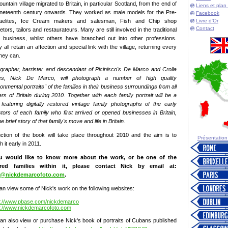
untain village migrated to Britain, in particular Scotland, from the end of
Liens et plan 
ineteenth century onwards. They worked as male models for the Pre-
Facebook
aelites, Ice Cream makers and salesman, Fish and Chip shop
Livre d'Or
Contact
etors, tailors and restaurateurs. Many are still involved in the traditional
y business, whilst others have branched out into other professions.
 all retain an affection and special link with the village, returning every
they can.
grapher, barrister and descendant of Picinisco's De Marco and Crolla
lies, Nick De Marco, will photograph a number of high quality
onmental portraits" of the families in their business surroundings from all
ers of Britain during 2010. Together with each family portrait will be a
featuring digitally restored vintage family photographs of the early
tors of each family who first arrived or opened businesses in Britain,
e brief story of that family's move and life in Britain.
ction of the book will take place throughout 2010 and the aim is to
Présentation d
h it early in 2011.
ou would like to know more about the work, or be one of the
ured families within it, please contact Nick by email at:
l@nickdemarcofoto.com
.
an view some of Nick's work on the following websites:
p://www.pbase.com/nickdemarco
p://www.nickdemarcofoto.com
an also view or purchase Nick's book of portraits of Cubans published