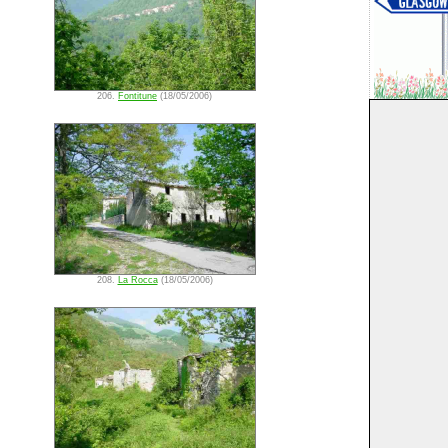
206.
Fontitune
(18/05/2006)
208.
La Rocca
(18/05/2006)