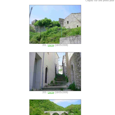
Cliquez sur une photo pour l
201.
Liscia
(18/05/2006)
203.
Liscia
(18/05/2006)