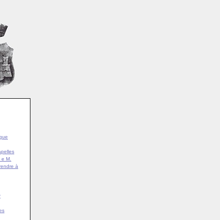
ique
pelles
 e M.
rendre à
r
es