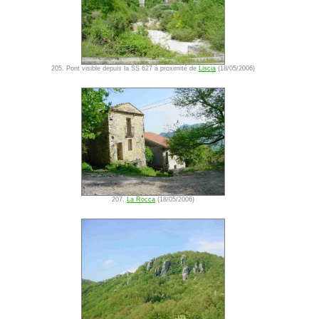
205. Pont visible depuis la SS 627 à proximité de
Liscia
(18/05/2006)
207.
La Rocca
(18/05/2006)