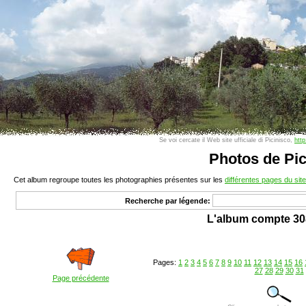
Se voi cercate il Web site ufficiale di Picinisco,
http
Photos de Pic
Cet album regroupe toutes les photographies présentes sur les
différentes pages du site
Recherche par légende:
L'album compte 30
Pages:
1
2
3
4
5
6
7
8
9
10
11
12
13
14
15
16
27
28
29
30
31
Page précédente