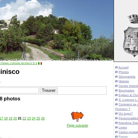
://www.comune.picinisco.fr.it
Accueil
inisco
Photos
Géographie
.
Histoire
Centre histor
Bourgades
Eglises & Cha
8 photos
S. Lorenzo L.
Comment se 
Picinisco ?
Où loger?
Personnalités
17
18
19
20
21
22
23
24
25
26
Arandora Sta
Page suivante
Livres
Cartes postal
Forum