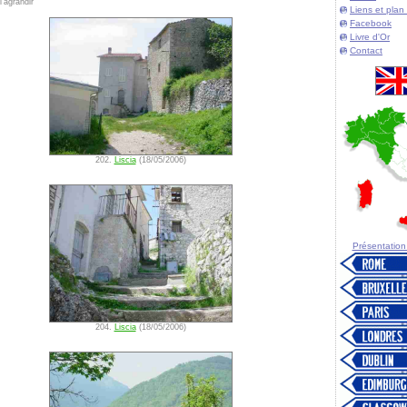
'agrandir
Liens et plan 
Facebook
Livre d'Or
Contact
202.
Liscia
(18/05/2006)
Présentation d
204.
Liscia
(18/05/2006)