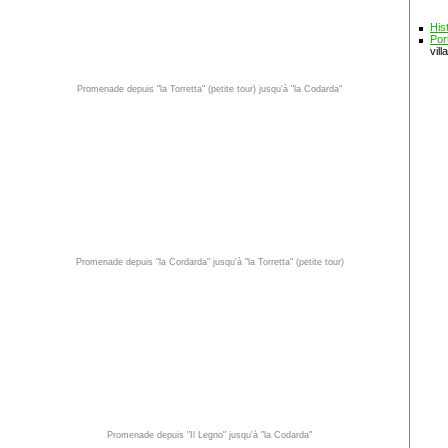
His
Por
vill
Promenade depuis "la Torretta" (petite tour) jusqu'à "la Codarda"
Promenade depuis "la Cordarda" jusqu'à "la Torretta" (petite tour)
Promenade depuis "Il Legno" jusqu'à "la Codarda"