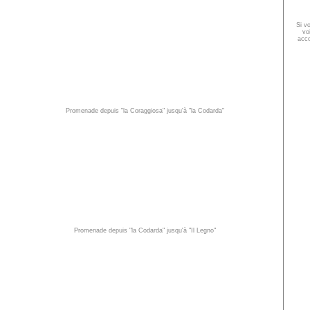
Si v
vo
acco
Promenade depuis "la Coraggiosa" jusqu'à "la Codarda"
Promenade depuis "la Codarda" jusqu'à "Il Legno"