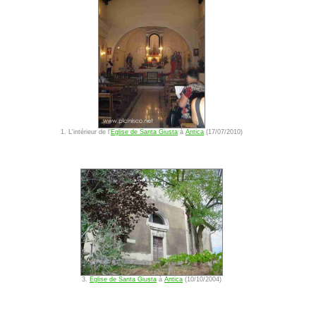
1. L'intérieur de l'
Eglise de Santa Giusta
à
Antica
(17/07/2010)
3.
Eglise de Santa Giusta
à
Antica
(10/10/2004)