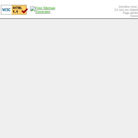
Dernière mise 
Ce site est réali
Page généré
Users