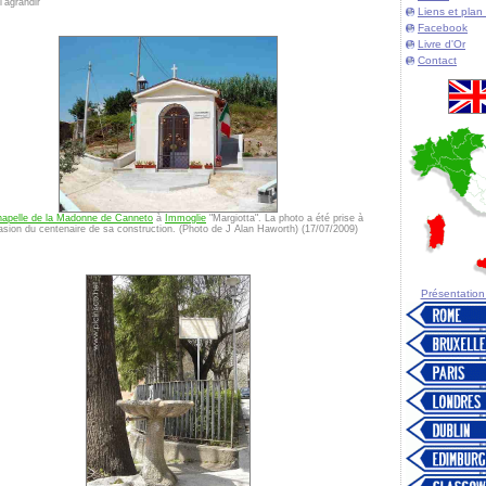
'agrandir
Liens et plan 
Facebook
Livre d'Or
Contact
apelle de la Madonne de Canneto
à
Immoglie
"Margiotta". La photo a été prise à
casion du centenaire de sa construction. (Photo de J Alan Haworth) (17/07/2009)
Présentation d