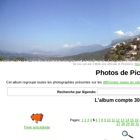
Se voi cercate il Web site ufficiale di Picinisco,
http
Photos de Pic
Cet album regroupe toutes les photographies présentes sur les
différentes pages du site
Recherche par légende:
L'album compte 30
Pages:
1
2
3
4
5
6
7
8
9
10
11
12
13
14
15
16
27
28
29
30
31
Page précédente