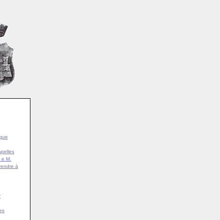
ique
pelles
 e M.
rendre à
r
es