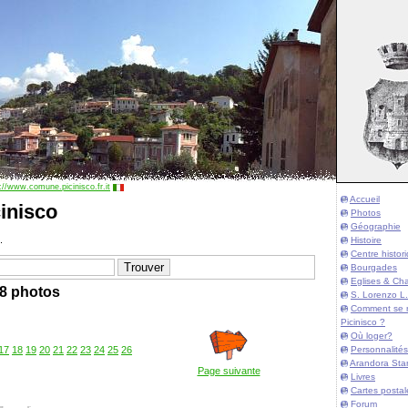
://www.comune.picinisco.fr.it
Accueil
inisco
Photos
Géographie
.
Histoire
Centre histor
Bourgades
Eglises & Cha
8 photos
S. Lorenzo L.
Comment se 
Picinisco ?
Où loger?
Personnalités
17
18
19
20
21
22
23
24
25
26
Arandora Sta
Page suivante
Livres
Cartes postal
Forum