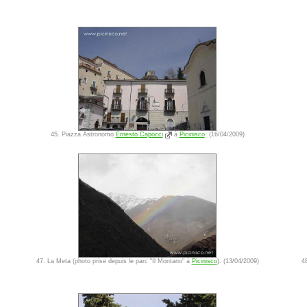
45. Piazza Astronomo
Ernesto Capocci
à
Picinisco
. (16/04/2009)
47. La Meta (photo prise depuis le parc "Il Montano" à
Picinisco
). (13/04/2009)
4