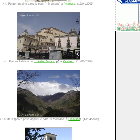
44. Petite fontaine dans le parc "Il Montano" à
Picinisco
. (16/04/2009)
46. Piazza Astronomo
Ernesto Capocci
à
Picinisco
. (16/04/2009)
8. La Meta (photo prise depuis le parc "Il Montano" à
Picinisco
). (13/04/2009)