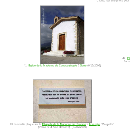
Cliquez sur une photo pour l
42.
Ch
l'oc
41.
Eglise de la Madonne de Constantinople
à
Serre
(6/10/2009)
43. Nouvelle plaque sur la
Chapelle de la Madonne de Canneto
à
Immoglie
"Margiotta".
(Photo de J Alan Haworth). (17/07/2009)