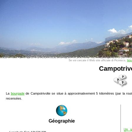
Se voi cercate il Web site ufficiale di Picinisco,
http
Campotrivo
La
bourgade
de
Campotrivolte
se situe à approximativement 5 kilomètres (par la route
recensées.
Géographie
Un su