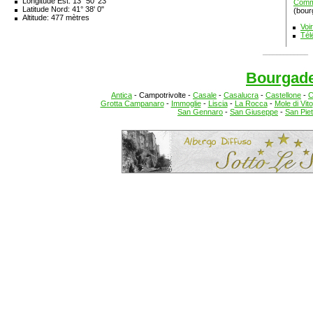
Longitude Est: 13° 50' 23"
Comm
Latitude Nord: 41° 38' 0"
(bour
Altitude: 477 mètres
Voi
Tél
_____________
Bourgad
Antica
-
Campotrivolte
-
Casale
-
Casalucra
-
Castellone
-
C
Grotta Campanaro
-
Immoglie
-
Liscia
-
La Rocca
-
Mole di Vito
San Gennaro
-
San Giuseppe
-
San Piet