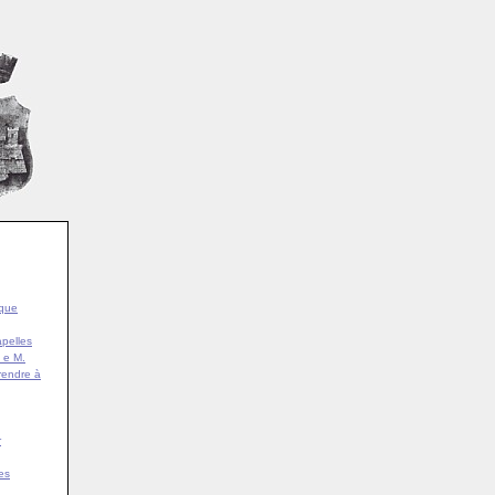
ique
pelles
 e M.
rendre à
r
es