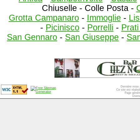
Chiuselle
- Colle Posta -
C
Grotta Campanaro
-
Immoglie
-
Lis
-
Picinisco
-
Porrelli
-
Prat
San Gennaro
-
San Giuseppe
-
San
Dernière mise 
Ce site est réali
Page généré
Users