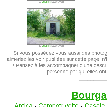
3.
Chiuselle
(19/05/2006)
5.
Chiuselle
(19/05/2006)
Si vous possédez vous aussi des photog
aimeriez les voir publiées sur cette page, n
! Pensez à les accompagner d'une descrip
personne par qui elles ont 
_________
Bourga
Antica
-
Campotrivolte
-
Casale