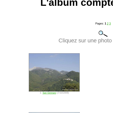
L'album compt
Pages:
1
2
3
Cliquez sur une photo 
1.
San Gennaro
(7/10/2009)