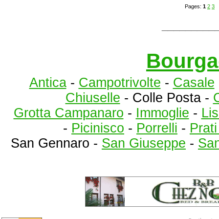
Pages:
1
2
3
_________
Bourga
Antica
-
Campotrivolte
-
Casale
Chiuselle
- Colle Posta -
C
Grotta Campanaro
-
Immoglie
-
Lis
-
Picinisco
-
Porrelli
-
Prat
San Gennaro
-
San Giuseppe
-
San