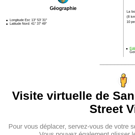
Géographie
La bo
(8 km
Longitude Est: 13° 53' 31"
10 pe
Latitude Nord: 41° 37' 49"
Egl
Ge
_________
Visite virtuelle de S
Street V
Pour vous déplacer, servez-vous de votre sou
Vous pouvez également glisser l