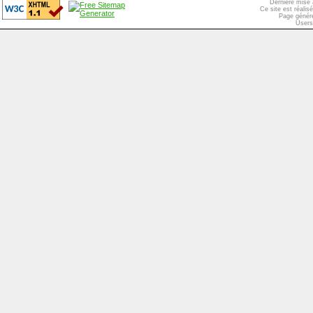
Dernière mise 
Ce site est réali
Page généré
Users