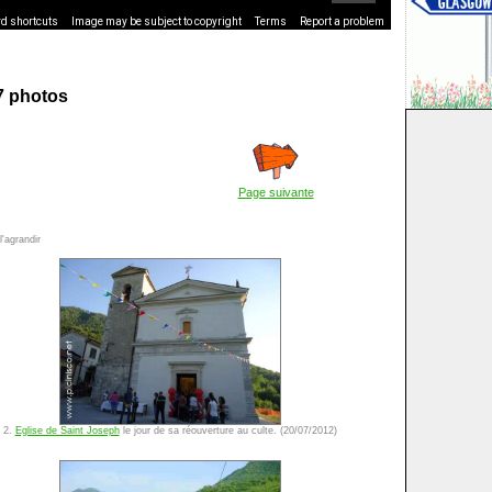
d shortcuts
Image may be subject to copyright
Terms
Report a problem
7 photos
Page suivante
'agrandir
2.
Eglise de Saint Joseph
le jour de sa réouverture au culte. (20/07/2012)