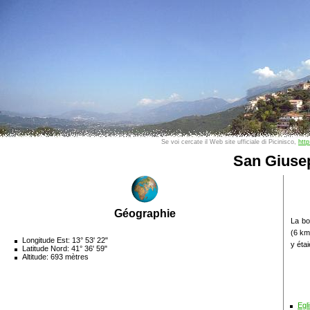
Se voi cercate il Web site ufficiale di Picinisco,
http
San Giuse
Géographie
La bo
(6 km
Longitude Est: 13° 53' 22"
y éta
Latitude Nord: 41° 36' 59"
Altitude: 693 mètres
Egl