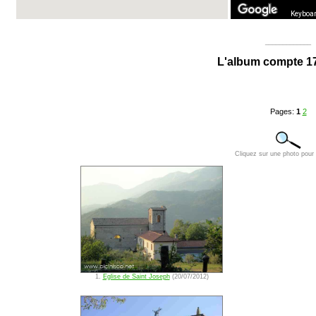
Keyboar
_____________
L'album compte 1
Pages:
1
2
Cliquez sur une photo pour l
1.
Eglise de Saint Joseph
(20/07/2012)