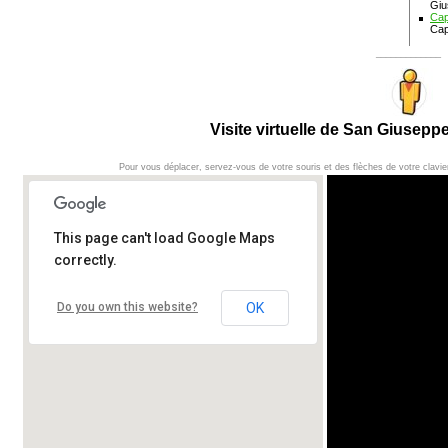
Giu
Cap
Cap
_____________
Visite virtuelle de San Giusepp
Pour vous déplacer, servez-vous de votre souris et des flèches de votre clavi
This page can't load Google Maps
correctly.
Do you own this website?
OK