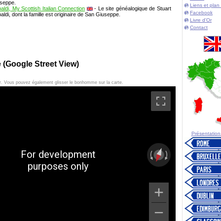
seppe
.
Liens et plan 
aldi, My Scottish Italian Connection
- Le site généalogique de Stuart
Facebook
aldi, dont la famille est originaire de San Giuseppe.
Livre d'Or
Contact
e (Google Street View)
er. Vous pouvez également glisser le bonhomme sur la carte.
Présentation d
For development
purposes only