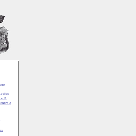
ique
pelles
 e M.
rendre à
r
es