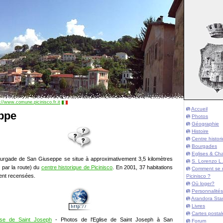
://www.comune.picinisco.fr.it
Accueil
ppe
Photos
Géographie
Histoire
Centre histor
Bourgades
Eglises & Cha
urgade de San Giuseppe se situe à approximativement 3,5 kilomètres
S. Lorenzo L.
 par la route) du
centre historique de Picinisco
. En 2001, 37 habitations
Comment se 
ient recensées.
Picinisco ?
Où loger?
Personnalités
Arandora Sta
Livres
Cartes postal
ise de Saint Joseph
- Photos de l'Eglise de Saint Joseph à
San
Forum