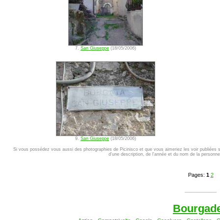
7.
San Giuseppe
(18/05/2006)
9.
San Giuseppe
(18/05/2006)
Si vous possédez vous aussi des photographies de Picinisco et que vous aimeriez les voir publiées 
d'une description, de l'année et du nom de la personne 
Pages:
1
2
_____________
Bourgad