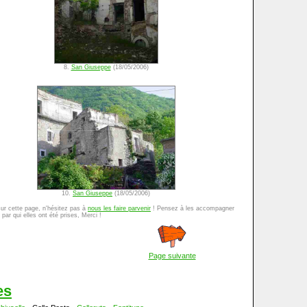
8.
San Giuseppe
(18/05/2006)
10.
San Giuseppe
(18/05/2006)
sur cette page, n'hésitez pas à
nous les faire parvenir
! Pensez à les accompagner
par qui elles ont été prises, Merci !
Page suivante
es