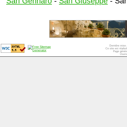
San Gennaro
-
San Giuseppe
-
San
Dernière mise 
Ce site est réali
Page généré
Users