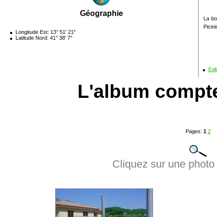
Géographie
La bo
Picini
Longitude Est: 13° 51' 21"
Latitude Nord: 41° 38' 7"
Egl
L'album compt
Pages:
1
2
Cliquez sur une photo 