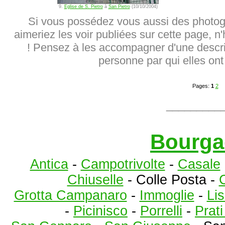
9.
Eglise de S. Pietro
à
San Pietro
(10/10/2004)
Si vous possédez vous aussi des photog
aimeriez les voir publiées sur cette page, n
! Pensez à les accompagner d'une descrip
personne par qui elles ont 
Pages:
1
2
_________
Bourga
Antica
-
Campotrivolte
-
Casale
Chiuselle
- Colle Posta -
C
Grotta Campanaro
-
Immoglie
-
Lis
-
Picinisco
-
Porrelli
-
Prat