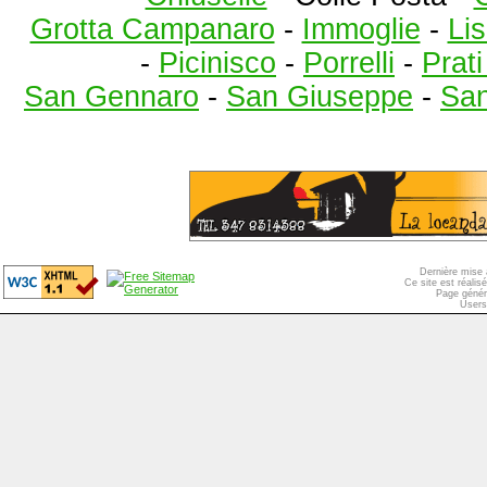
Grotta Campanaro
-
Immoglie
-
Lis
-
Picinisco
-
Porrelli
-
Prat
San Gennaro
-
San Giuseppe
-
San
Dernière mise 
Ce site est réali
Page génér
Users