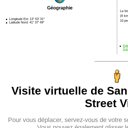
Géographie
La bo
(8 km
Longitude Est: 13° 53' 31"
10 pe
Latitude Nord: 41° 37' 49"
Egl
Ge
_________
Visite virtuelle de S
Street V
Pour vous déplacer, servez-vous de votre sou
Vous pouvez également glisser l