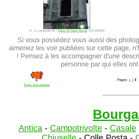
27. Le campanile de l'
Eglise de Saint Janvier
(10/10/2004)
Si vous possédez vous aussi des photog
aimeriez les voir publiées sur cette page, n
! Pensez à les accompagner d'une descrip
personne par qui elles ont 
Pages:
1
2
3
Page précédente
_________
Bourga
Antica
-
Campotrivolte
-
Casale
Chiuselle
- Colle Posta -
C